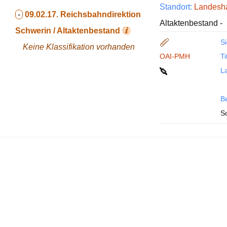
Standort:
Landesha
-
09.02.17.
Reichsbahndirektion
Altaktenbestand -
Schwerin / Altaktenbestand
Si
Keine Klassifikation vorhanden
OAI-PMH
Ti
La
B
S