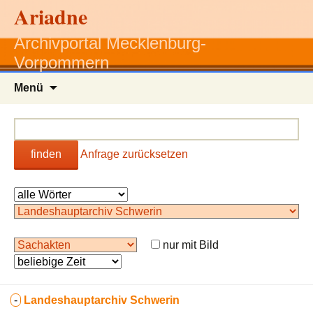
Ariadne
Archivportal Mecklenburg-
Vorpommern
Zum
Menü
Inhalt
springen
finden
Anfrage zurücksetzen
nur mit Bild
-
Landeshauptarchiv Schwerin