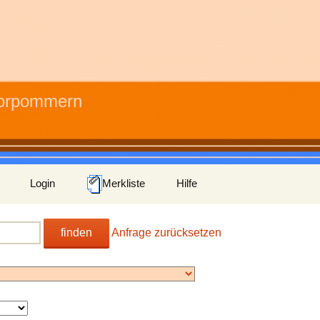
Vorpommern
Login
Merkliste
Hilfe
finden
Anfrage zurücksetzen