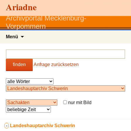
Ariadne
Archivportal Mecklenburg-
Vorpommern
Zum
Menü
Inhalt
springen
finden
Anfrage zurücksetzen
nur mit Bild
-
Landeshauptarchiv Schwerin