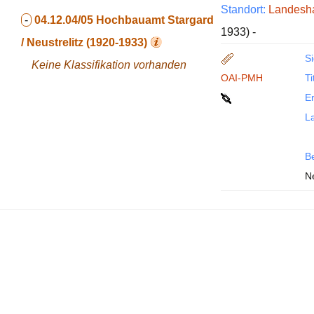
Standort:
Landesha
-
04.12.04/05
Hochbauamt Stargard
1933) -
/ Neustrelitz (1920-1933)
Si
Keine Klassifikation vorhanden
OAI-PMH
Ti
En
La
B
Ne