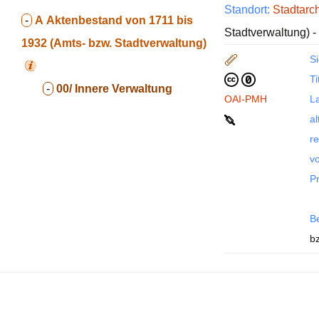
Standort:
Stadtarc
-
A
Aktenbestand von 1711 bis
Stadtverwaltung) -
1932 (Amts- bzw. Stadtverwaltung)
Si
Ti
-
00/ Innere Verwaltung
OAI-PMH
La
al
re
vo
P
B
b