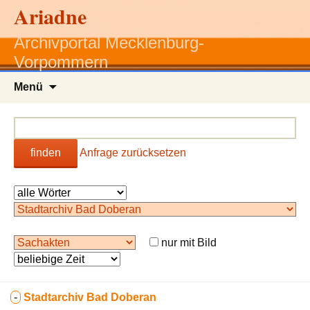
Ariadne
Archivportal Mecklenburg-
Vorpommern
Zum
Menü
Inhalt
springen
finden
Anfrage zurücksetzen
nur mit Bild
-
Stadtarchiv Bad Doberan