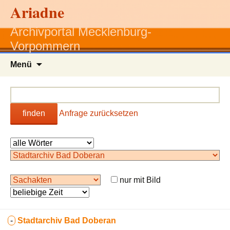
Ariadne
Archivportal Mecklenburg-
Vorpommern
Zum
Menü
Inhalt
springen
finden
Anfrage zurücksetzen
nur mit Bild
-
Stadtarchiv Bad Doberan