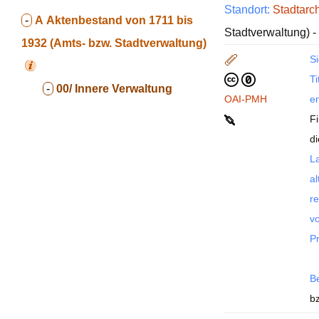
Standort:
Stadtarc
-
A
Aktenbestand von 1711 bis
Stadtverwaltung) -
1932 (Amts- bzw. Stadtverwaltung)
Si
Ti
-
00/ Innere Verwaltung
OAI-PMH
en
F
di
La
al
re
vo
P
B
b