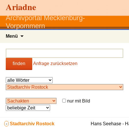
Ariadne
Archivportal Mecklenburg-
Vorpommern
Zum
Menü
Inhalt
springen
finden
Anfrage zurücksetzen
nur mit Bild
-
Stadtarchiv Rostock
Hans Seehase - 