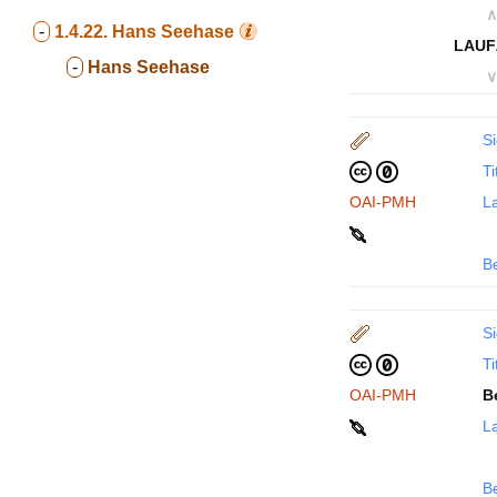
∧
-
1.4.22.
Hans Seehase
LAUF
-
Hans Seehase
∨
Si
Ti
OAI-PMH
La
B
Si
Ti
OAI-PMH
B
La
B