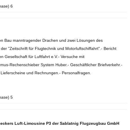
hase) 6
r den Bau manntragender Drachen und zwei Lösungen des
r "Zeitschrift für Flugtechnik und Motorluftschiffahrt".- Bericht
 Gesellschaft für Luftfahrt e.V.- Versuche mit
rmus-Rechenschieber System Huber.- Geschäftlicher Briefverkehr.-
.- Lieferscheine und Rechnungen.- Personalfragen.
hase) 5
deckers Luft-Limousine P3 der Sablatnig Flugzeugbau GmbH