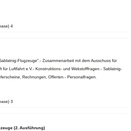
hase) 4
e Sablatnig-Flugzeuge".- Zusammenarbeit mit dem Ausschuss für
 für Luftfahrt e.V.- Konstruktions- und Wekstofffragen.- Sablatnig-
eferscheine, Rechnungen, Offerten.- Personalfragen.
hase) 3
gzeuge (2. Ausführung)