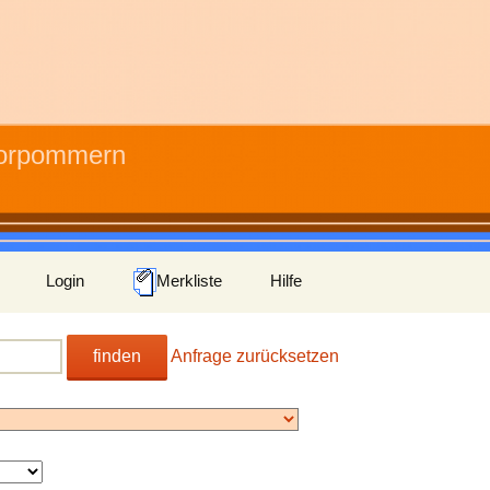
Vorpommern
Login
Merkliste
Hilfe
finden
Anfrage zurücksetzen