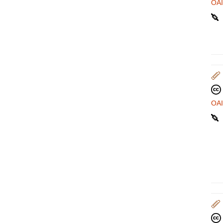
OA
OA