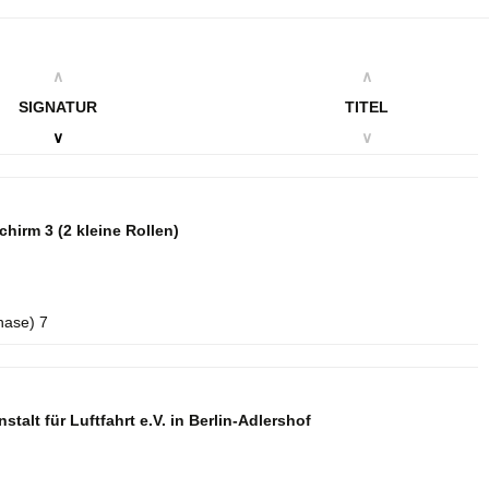
∧
∧
SIGNATUR
TITEL
∨
∨
schirm 3
(2 kleine Rollen)
hase) 7
talt für Luftfahrt e.V. in Berlin-Adlershof