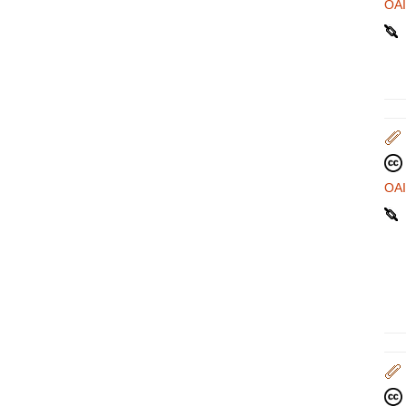
OA
OA