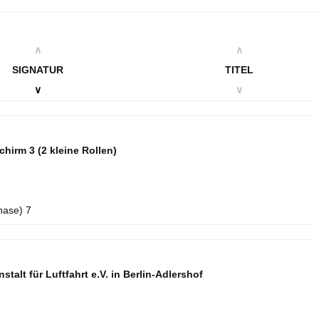
∧
∧
SIGNATUR
TITEL
∨
∨
schirm 3
(2 kleine Rollen)
hase) 7
talt für Luftfahrt e.V. in Berlin-Adlershof