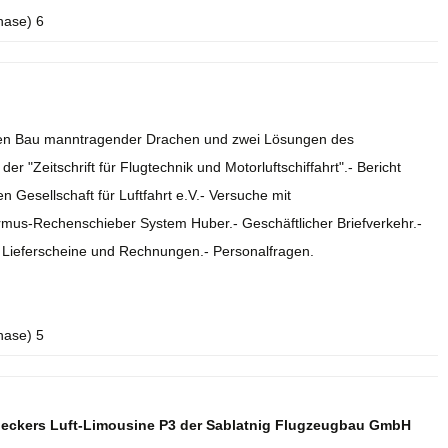
hase) 6
r den Bau manntragender Drachen und zwei Lösungen des
r "Zeitschrift für Flugtechnik und Motorluftschiffahrt".- Bericht
 Gesellschaft für Luftfahrt e.V.- Versuche mit
rmus-Rechenschieber System Huber.- Geschäftlicher Briefverkehr.-
.- Lieferscheine und Rechnungen.- Personalfragen.
hase) 5
deckers Luft-Limousine P3 der Sablatnig Flugzeugbau GmbH