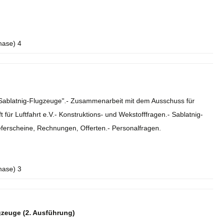
hase) 4
e Sablatnig-Flugzeuge".- Zusammenarbeit mit dem Ausschuss für
 für Luftfahrt e.V.- Konstruktions- und Wekstofffragen.- Sablatnig-
eferscheine, Rechnungen, Offerten.- Personalfragen.
hase) 3
gzeuge (2. Ausführung)