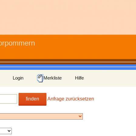
Vorpommern
Login
Merkliste
Hilfe
finden
Anfrage zurücksetzen