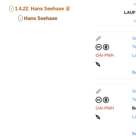
∧
-
1.4.22.
Hans Seehase
LAUF
-
Hans Seehase
∨
Si
Ti
OAI-PMH
La
B
Si
Ti
OAI-PMH
B
La
B