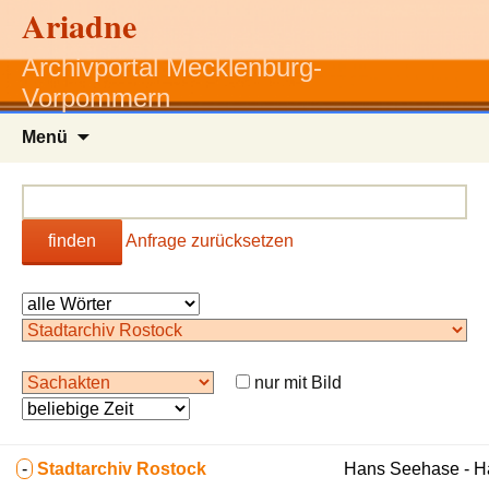
Ariadne
Archivportal Mecklenburg-
Vorpommern
Zum
Menü
Inhalt
springen
finden
Anfrage zurücksetzen
nur mit Bild
-
Stadtarchiv Rostock
Hans Seehase - 