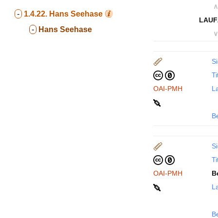
∧
-
1.4.22.
Hans Seehase
LAUF
-
Hans Seehase
∨
Si
Ti
OAI-PMH
La
B
Si
Ti
OAI-PMH
B
La
B