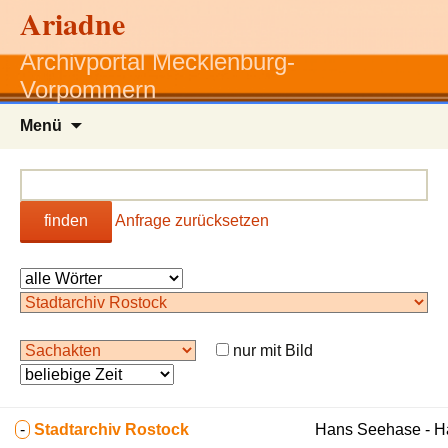
Ariadne
Archivportal Mecklenburg-
Vorpommern
Zum
Menü
Inhalt
springen
finden
Anfrage zurücksetzen
nur mit Bild
-
Stadtarchiv Rostock
Hans Seehase - 