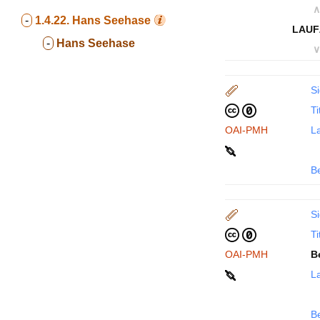
∧
-
1.4.22.
Hans Seehase
LAUF
-
Hans Seehase
∨
Si
Ti
OAI-PMH
La
B
Si
Ti
OAI-PMH
B
La
B