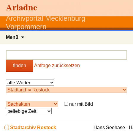
Ariadne
Archivportal Mecklenburg-
Vorpommern
Zum
Menü
Inhalt
springen
finden
Anfrage zurücksetzen
nur mit Bild
-
Stadtarchiv Rostock
Hans Seehase - 