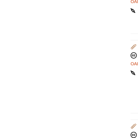
OA
OA