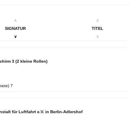
∧
∧
SIGNATUR
TITEL
∨
∨
schirm 3
(2 kleine Rollen)
hase) 7
talt für Luftfahrt e.V. in Berlin-Adlershof