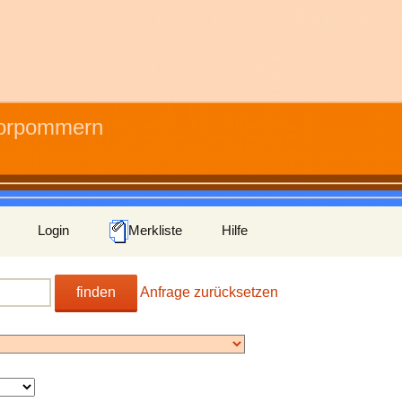
Vorpommern
Login
Merkliste
Hilfe
finden
Anfrage zurücksetzen