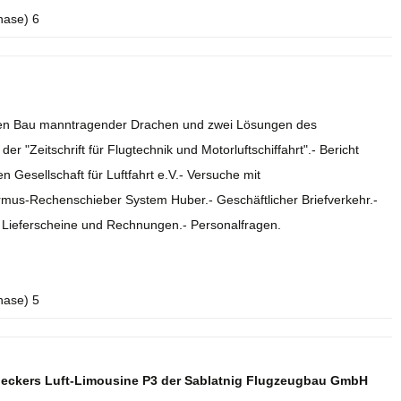
hase) 6
r den Bau manntragender Drachen und zwei Lösungen des
r "Zeitschrift für Flugtechnik und Motorluftschiffahrt".- Bericht
 Gesellschaft für Luftfahrt e.V.- Versuche mit
rmus-Rechenschieber System Huber.- Geschäftlicher Briefverkehr.-
.- Lieferscheine und Rechnungen.- Personalfragen.
hase) 5
deckers Luft-Limousine P3 der Sablatnig Flugzeugbau GmbH