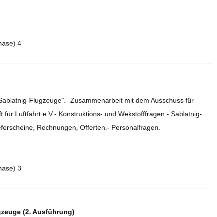
hase) 4
e Sablatnig-Flugzeuge".- Zusammenarbeit mit dem Ausschuss für
 für Luftfahrt e.V.- Konstruktions- und Wekstofffragen.- Sablatnig-
eferscheine, Rechnungen, Offerten.- Personalfragen.
hase) 3
gzeuge (2. Ausführung)