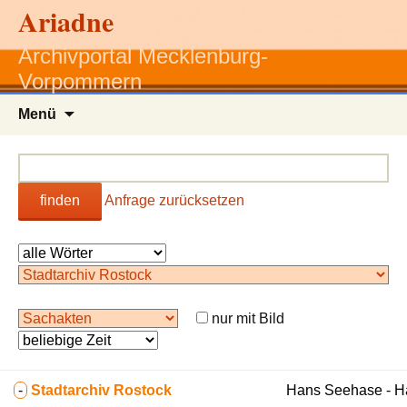
Ariadne
Archivportal Mecklenburg-
Vorpommern
Zum
Menü
Inhalt
springen
finden
Anfrage zurücksetzen
nur mit Bild
-
Stadtarchiv Rostock
Hans Seehase - 