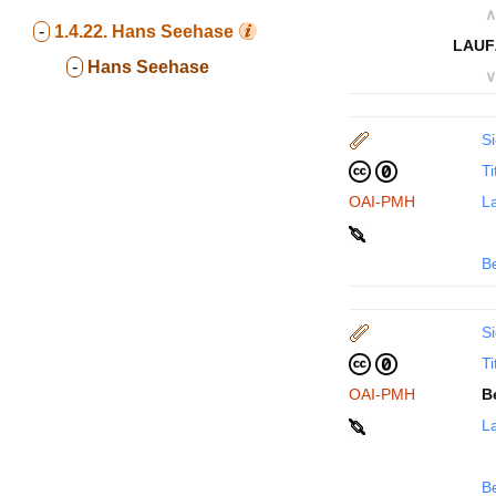
∧
-
1.4.22.
Hans Seehase
LAUF
-
Hans Seehase
∨
Si
Ti
OAI-PMH
La
B
Si
Ti
OAI-PMH
B
La
B