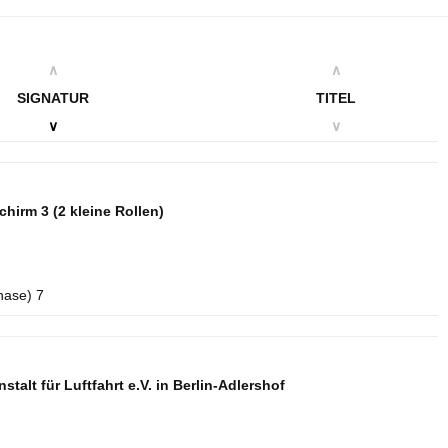
∧
∧
SIGNATUR
TITEL
∨
∨
schirm 3
(2 kleine Rollen)
hase) 7
talt für Luftfahrt e.V. in Berlin-Adlershof