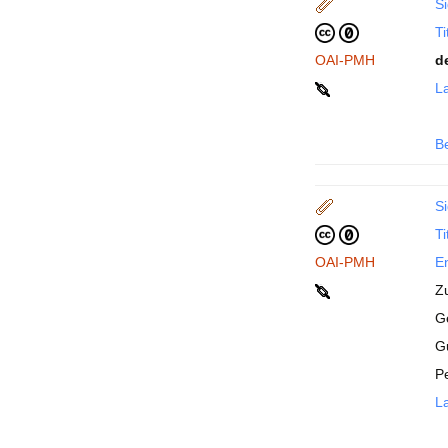
Si
Ti
OAI-PMH
d
La
B
Si
Ti
OAI-PMH
En
Z
Ge
G
P
La