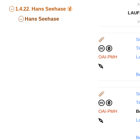
∧
-
1.4.22.
Hans Seehase
LAUF
-
Hans Seehase
∨
Si
Ti
OAI-PMH
La
B
Si
Ti
OAI-PMH
B
La
B