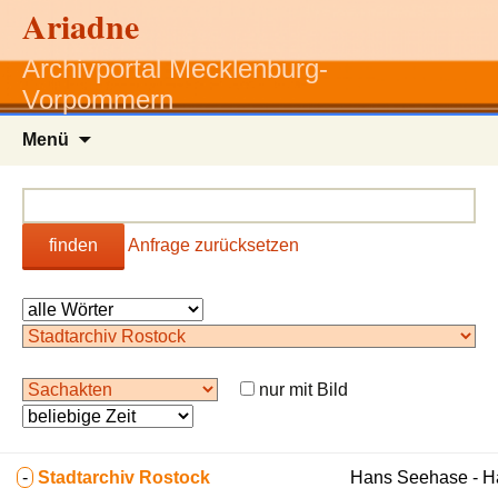
Ariadne
Archivportal Mecklenburg-
Vorpommern
Zum
Menü
Inhalt
springen
finden
Anfrage zurücksetzen
nur mit Bild
-
Stadtarchiv Rostock
Hans Seehase - 