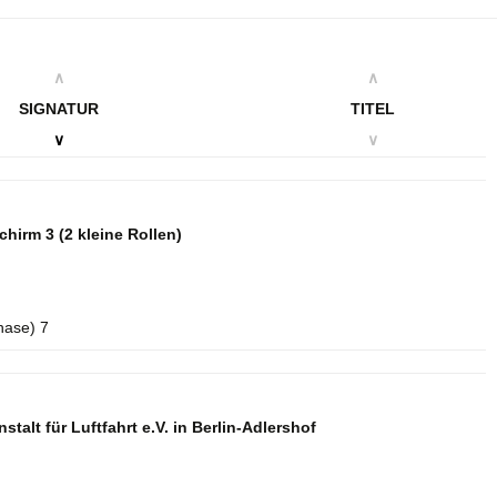
∧
∧
SIGNATUR
TITEL
∨
∨
schirm 3
(2 kleine Rollen)
hase) 7
talt für Luftfahrt e.V. in Berlin-Adlershof