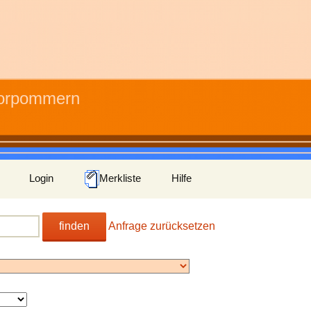
Vorpommern
Login
Merkliste
Hilfe
finden
Anfrage zurücksetzen