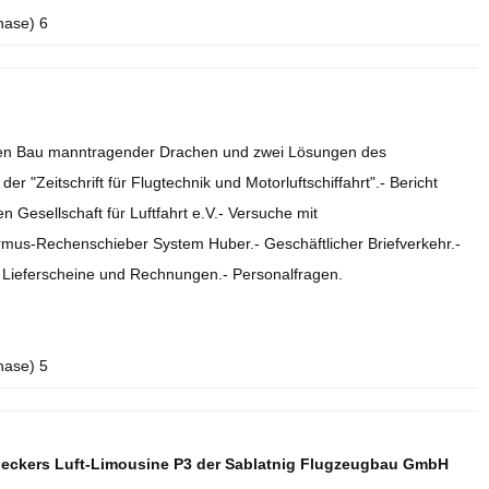
hase) 6
r den Bau manntragender Drachen und zwei Lösungen des
r "Zeitschrift für Flugtechnik und Motorluftschiffahrt".- Bericht
 Gesellschaft für Luftfahrt e.V.- Versuche mit
rmus-Rechenschieber System Huber.- Geschäftlicher Briefverkehr.-
.- Lieferscheine und Rechnungen.- Personalfragen.
hase) 5
deckers Luft-Limousine P3 der Sablatnig Flugzeugbau GmbH