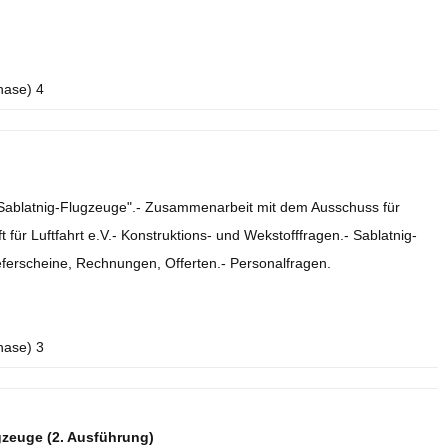
hase) 4
e Sablatnig-Flugzeuge".- Zusammenarbeit mit dem Ausschuss für
 für Luftfahrt e.V.- Konstruktions- und Wekstofffragen.- Sablatnig-
eferscheine, Rechnungen, Offerten.- Personalfragen.
hase) 3
gzeuge (2. Ausführung)