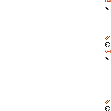
OA
OA