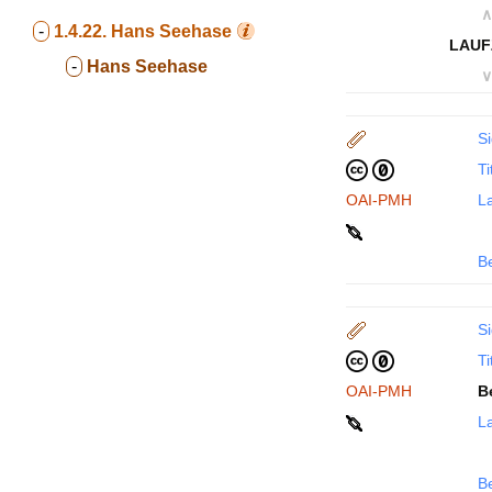
∧
-
1.4.22.
Hans Seehase
LAUF
-
Hans Seehase
∨
Si
Ti
OAI-PMH
La
B
Si
Ti
OAI-PMH
B
La
B