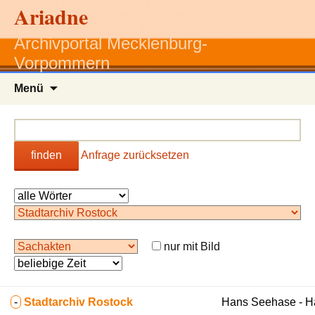
Ariadne
Archivportal Mecklenburg-
Vorpommern
Zum
Menü
Inhalt
springen
finden
Anfrage zurücksetzen
nur mit Bild
-
Stadtarchiv Rostock
Hans Seehase - 