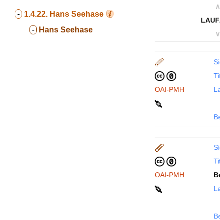
∧
-
1.4.22.
Hans Seehase
LAUF
-
Hans Seehase
∨
Si
Ti
OAI-PMH
La
B
Si
Ti
OAI-PMH
B
La
B