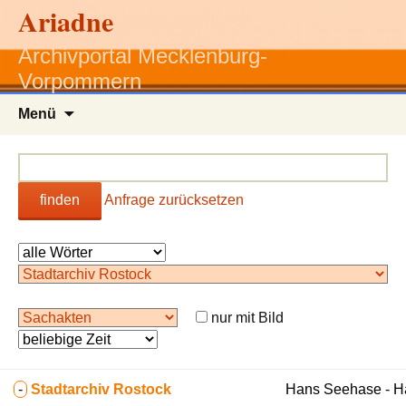
Ariadne
Archivportal Mecklenburg-
Vorpommern
Zum
Menü
Inhalt
springen
finden
Anfrage zurücksetzen
nur mit Bild
-
Stadtarchiv Rostock
Hans Seehase - 