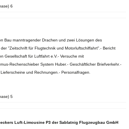
hase) 6
r den Bau manntragender Drachen und zwei Lösungen des
r "Zeitschrift für Flugtechnik und Motorluftschiffahrt".- Bericht
 Gesellschaft für Luftfahrt e.V.- Versuche mit
rmus-Rechenschieber System Huber.- Geschäftlicher Briefverkehr.-
.- Lieferscheine und Rechnungen.- Personalfragen.
hase) 5
deckers Luft-Limousine P3 der Sablatnig Flugzeugbau GmbH