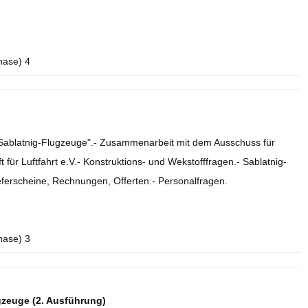
hase) 4
e Sablatnig-Flugzeuge".- Zusammenarbeit mit dem Ausschuss für
 für Luftfahrt e.V.- Konstruktions- und Wekstofffragen.- Sablatnig-
eferscheine, Rechnungen, Offerten.- Personalfragen.
hase) 3
gzeuge (2. Ausführung)