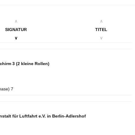
∧
∧
SIGNATUR
TITEL
∨
∨
schirm 3
(2 kleine Rollen)
hase) 7
talt für Luftfahrt e.V. in Berlin-Adlershof