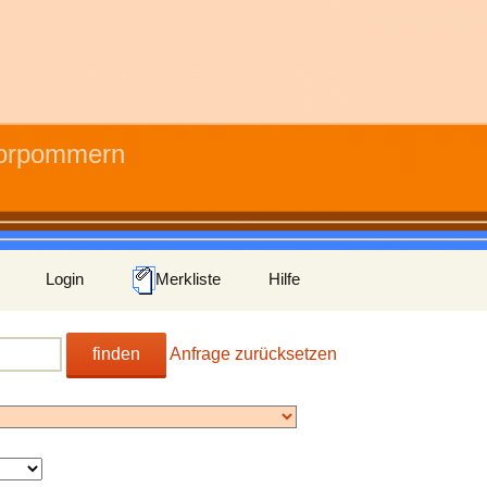
Vorpommern
Login
Merkliste
Hilfe
finden
Anfrage zurücksetzen