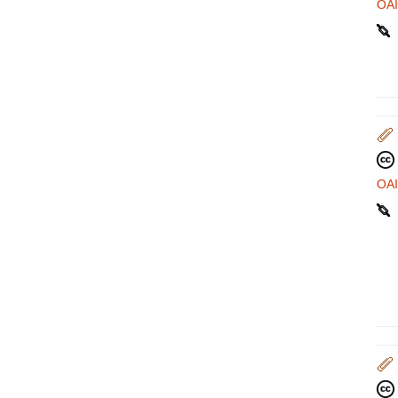
OA
OA