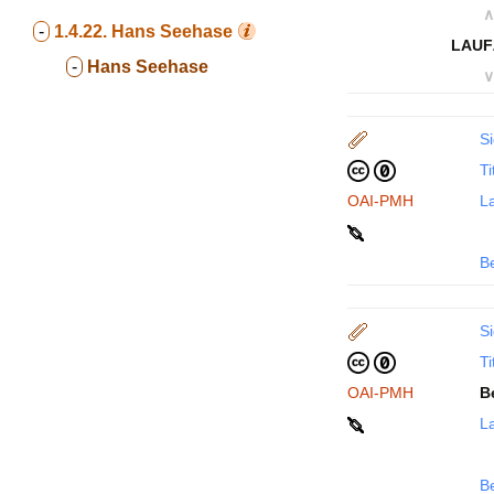
∧
-
1.4.22.
Hans Seehase
LAUF
-
Hans Seehase
∨
Si
Ti
OAI-PMH
La
B
Si
Ti
OAI-PMH
B
La
B