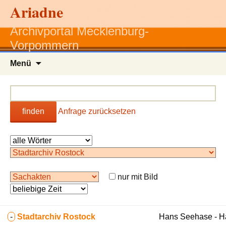
Ariadne
Archivportal Mecklenburg-
Vorpommern
Zum
Menü
Inhalt
springen
finden
Anfrage zurücksetzen
nur mit Bild
-
Stadtarchiv Rostock
Hans Seehase - 