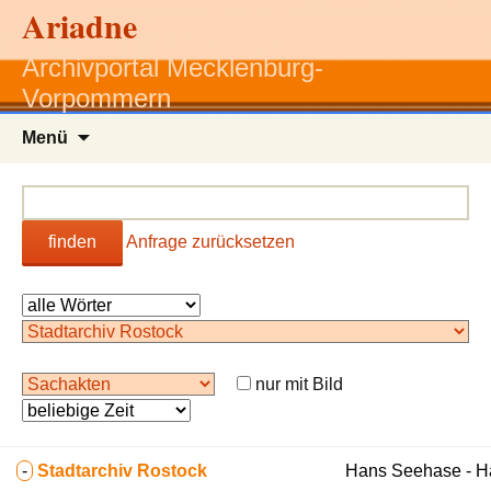
Ariadne
Archivportal Mecklenburg-
Vorpommern
Zum
Menü
Inhalt
springen
finden
Anfrage zurücksetzen
nur mit Bild
-
Stadtarchiv Rostock
Hans Seehase - 