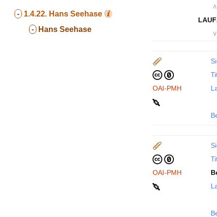
∧
-
1.4.22.
Hans Seehase
LAUF
-
Hans Seehase
∨
Si
Ti
OAI-PMH
La
B
Si
Ti
OAI-PMH
B
La
B