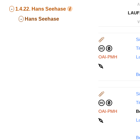
∧
-
1.4.22.
Hans Seehase
LAUF
-
Hans Seehase
∨
Si
Ti
OAI-PMH
La
B
Si
Ti
OAI-PMH
B
La
B