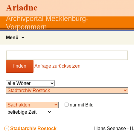
Ariadne
Archivportal Mecklenburg-
Vorpommern
Zum
Menü
Inhalt
springen
finden
Anfrage zurücksetzen
nur mit Bild
-
Stadtarchiv Rostock
Hans Seehase - 