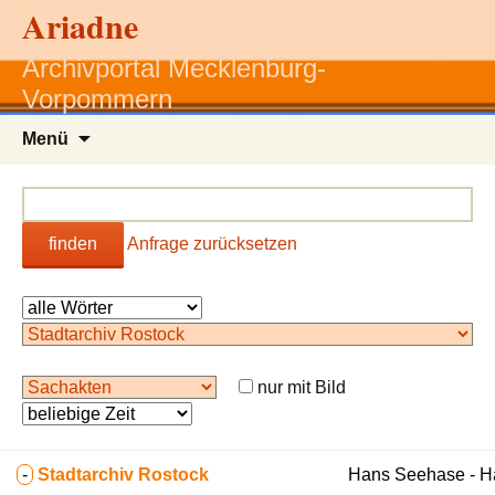
Ariadne
Archivportal Mecklenburg-
Vorpommern
Zum
Menü
Inhalt
springen
finden
Anfrage zurücksetzen
nur mit Bild
-
Stadtarchiv Rostock
Hans Seehase - 