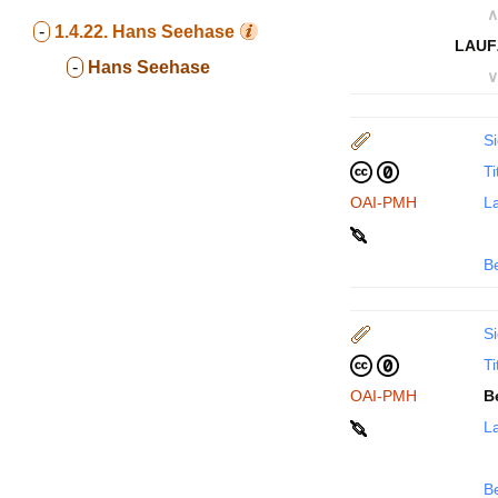
∧
-
1.4.22.
Hans Seehase
LAUF
-
Hans Seehase
∨
Si
Ti
OAI-PMH
La
B
Si
Ti
OAI-PMH
B
La
B