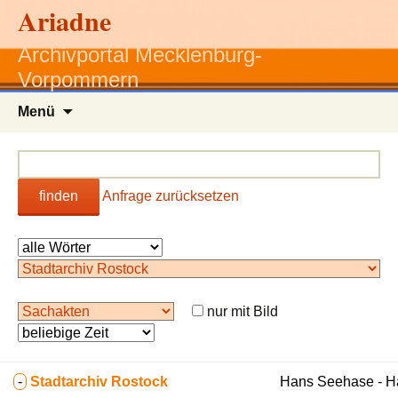
Ariadne
Archivportal Mecklenburg-
Vorpommern
Zum
Menü
Inhalt
springen
finden
Anfrage zurücksetzen
nur mit Bild
-
Stadtarchiv Rostock
Hans Seehase - 