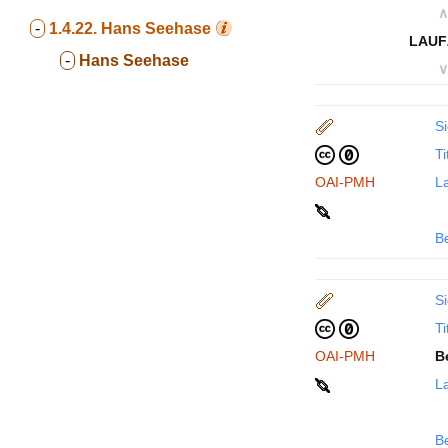
∧
-
1.4.22.
Hans Seehase
LAUF
-
Hans Seehase
∨
Si
Ti
OAI-PMH
La
B
Si
Ti
OAI-PMH
B
La
B