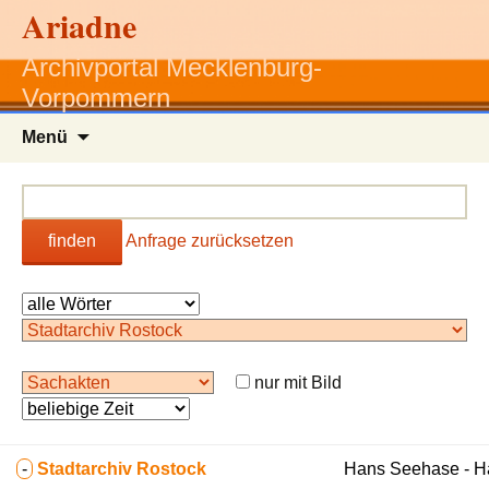
Ariadne
Archivportal Mecklenburg-
Vorpommern
Zum
Menü
Inhalt
springen
finden
Anfrage zurücksetzen
nur mit Bild
-
Stadtarchiv Rostock
Hans Seehase - 