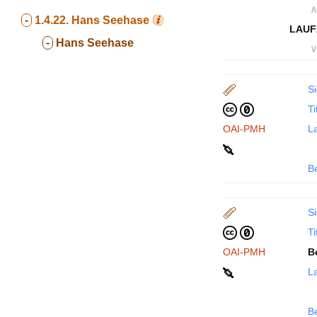
∧
-
1.4.22.
Hans Seehase
LAUF
-
Hans Seehase
∨
Si
Ti
OAI-PMH
La
B
Si
Ti
OAI-PMH
B
La
B