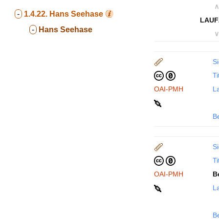
∧
-
1.4.22.
Hans Seehase
LAUF
-
Hans Seehase
∨
Si
Ti
OAI-PMH
La
B
Si
Ti
OAI-PMH
B
La
B