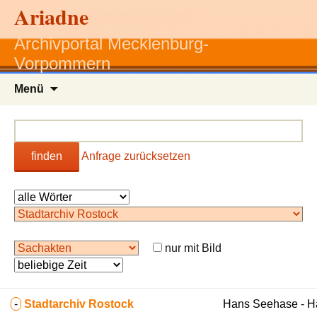
Ariadne
Archivportal Mecklenburg-
Vorpommern
Zum
Menü
Inhalt
springen
finden
Anfrage zurücksetzen
nur mit Bild
-
Stadtarchiv Rostock
Hans Seehase - 