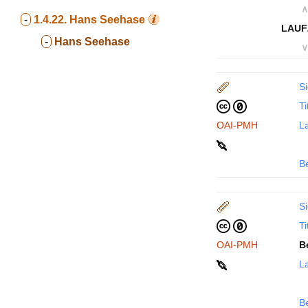
∧
-
1.4.22.
Hans Seehase
LAUF
-
Hans Seehase
∨
Si
Ti
OAI-PMH
La
B
Si
Ti
OAI-PMH
B
La
B