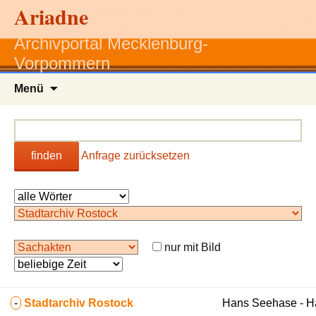
Ariadne
Archivportal Mecklenburg-
Vorpommern
Zum
Menü
Inhalt
springen
finden
Anfrage zurücksetzen
nur mit Bild
-
Stadtarchiv Rostock
Hans Seehase - 