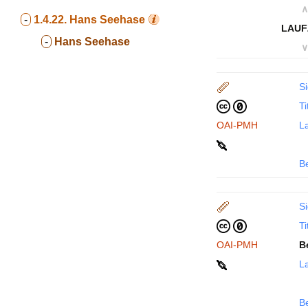
∧
-
1.4.22.
Hans Seehase
LAUF
-
Hans Seehase
∨
Si
Ti
OAI-PMH
La
B
Si
Ti
OAI-PMH
B
La
B