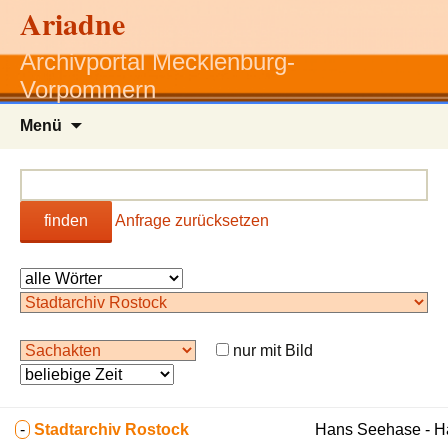
Ariadne
Archivportal Mecklenburg-
Vorpommern
Zum
Menü
Inhalt
springen
finden
Anfrage zurücksetzen
nur mit Bild
-
Stadtarchiv Rostock
Hans Seehase - 