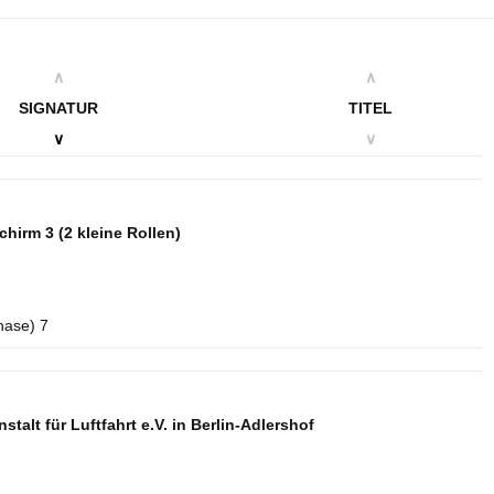
∧
∧
SIGNATUR
TITEL
∨
∨
schirm 3
(2 kleine Rollen)
hase) 7
talt für Luftfahrt e.V. in Berlin-Adlershof