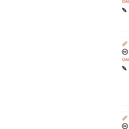
OA
OA