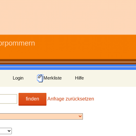
Vorpommern
Login
Merkliste
Hilfe
finden
Anfrage zurücksetzen