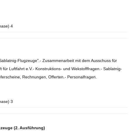
hase) 4
e Sablatnig-Flugzeuge".- Zusammenarbeit mit dem Ausschuss für
 für Luftfahrt e.V.- Konstruktions- und Wekstofffragen.- Sablatnig-
eferscheine, Rechnungen, Offerten.- Personalfragen.
hase) 3
gzeuge (2. Ausführung)