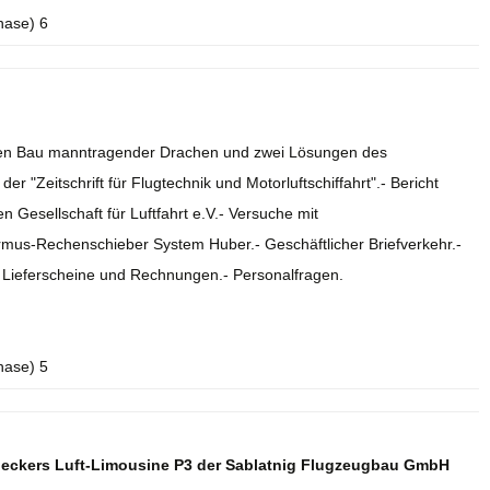
hase) 6
r den Bau manntragender Drachen und zwei Lösungen des
r "Zeitschrift für Flugtechnik und Motorluftschiffahrt".- Bericht
 Gesellschaft für Luftfahrt e.V.- Versuche mit
rmus-Rechenschieber System Huber.- Geschäftlicher Briefverkehr.-
.- Lieferscheine und Rechnungen.- Personalfragen.
hase) 5
deckers Luft-Limousine P3 der Sablatnig Flugzeugbau GmbH