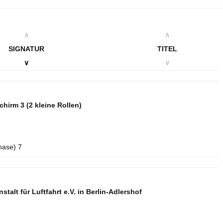
∧
∧
SIGNATUR
TITEL
∨
∨
schirm 3
(2 kleine Rollen)
hase) 7
talt für Luftfahrt e.V. in Berlin-Adlershof