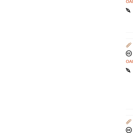
OA
OA