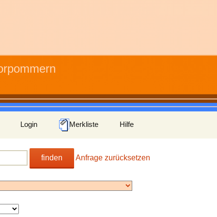
Vorpommern
Login
Merkliste
Hilfe
finden
Anfrage zurücksetzen