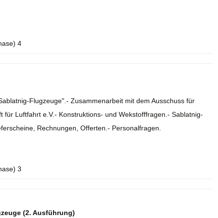
hase) 4
e Sablatnig-Flugzeuge".- Zusammenarbeit mit dem Ausschuss für
 für Luftfahrt e.V.- Konstruktions- und Wekstofffragen.- Sablatnig-
eferscheine, Rechnungen, Offerten.- Personalfragen.
hase) 3
gzeuge (2. Ausführung)