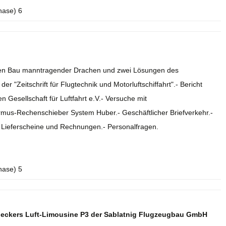
hase) 6
r den Bau manntragender Drachen und zwei Lösungen des
r "Zeitschrift für Flugtechnik und Motorluftschiffahrt".- Bericht
 Gesellschaft für Luftfahrt e.V.- Versuche mit
rmus-Rechenschieber System Huber.- Geschäftlicher Briefverkehr.-
.- Lieferscheine und Rechnungen.- Personalfragen.
hase) 5
deckers Luft-Limousine P3 der Sablatnig Flugzeugbau GmbH