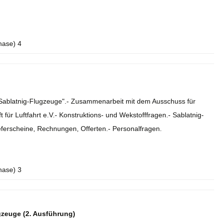
hase) 4
e Sablatnig-Flugzeuge".- Zusammenarbeit mit dem Ausschuss für
 für Luftfahrt e.V.- Konstruktions- und Wekstofffragen.- Sablatnig-
eferscheine, Rechnungen, Offerten.- Personalfragen.
hase) 3
gzeuge (2. Ausführung)