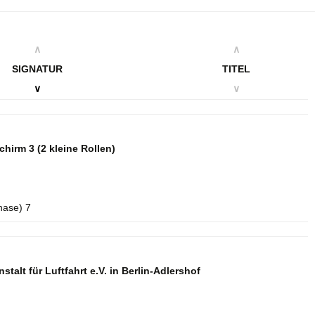
∧
∧
SIGNATUR
TITEL
∨
∨
schirm 3
(2 kleine Rollen)
hase) 7
talt für Luftfahrt e.V. in Berlin-Adlershof