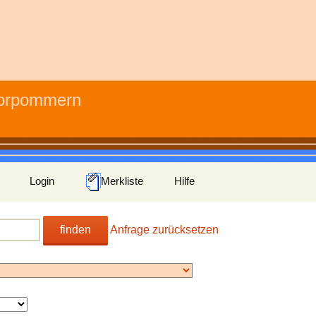
Vorpommern
Login
Merkliste
Hilfe
finden
Anfrage zurücksetzen