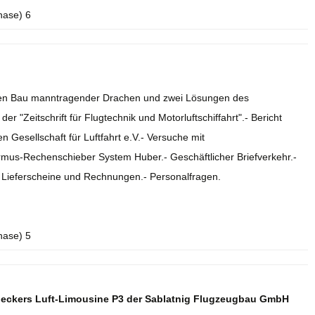
hase) 6
r den Bau manntragender Drachen und zwei Lösungen des
r "Zeitschrift für Flugtechnik und Motorluftschiffahrt".- Bericht
 Gesellschaft für Luftfahrt e.V.- Versuche mit
rmus-Rechenschieber System Huber.- Geschäftlicher Briefverkehr.-
.- Lieferscheine und Rechnungen.- Personalfragen.
hase) 5
deckers Luft-Limousine P3 der Sablatnig Flugzeugbau GmbH