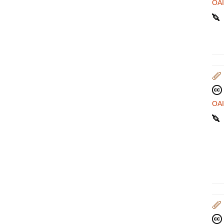
OA
OA