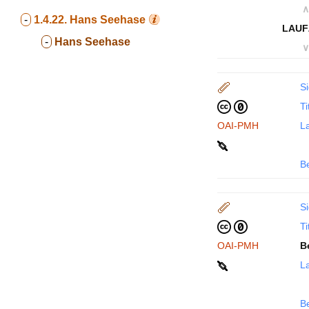
∧
-
1.4.22.
Hans Seehase
LAUF
-
Hans Seehase
∨
Si
Ti
OAI-PMH
La
B
Si
Ti
OAI-PMH
B
La
B