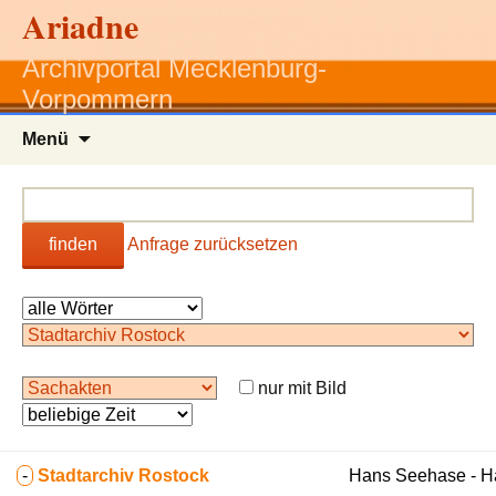
Ariadne
Archivportal Mecklenburg-
Vorpommern
Zum
Menü
Inhalt
springen
finden
Anfrage zurücksetzen
nur mit Bild
-
Stadtarchiv Rostock
Hans Seehase - 