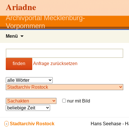
Ariadne
Archivportal Mecklenburg-
Vorpommern
Zum
Menü
Inhalt
springen
finden
Anfrage zurücksetzen
nur mit Bild
-
Stadtarchiv Rostock
Hans Seehase - 