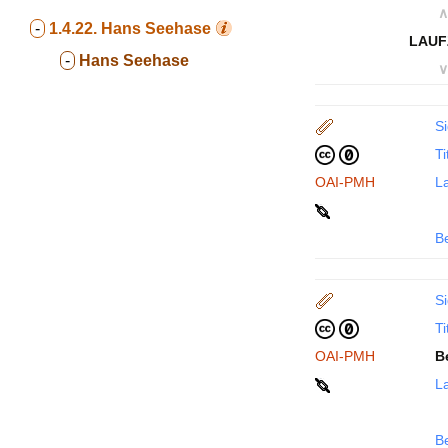
∧
-
1.4.22.
Hans Seehase
LAUF
-
Hans Seehase
∨
Si
Ti
OAI-PMH
La
B
Si
Ti
OAI-PMH
B
La
B