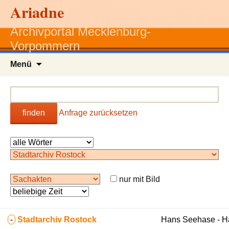
Ariadne
Archivportal Mecklenburg-
Vorpommern
Zum
Menü
Inhalt
springen
finden
Anfrage zurücksetzen
nur mit Bild
-
Stadtarchiv Rostock
Hans Seehase - 