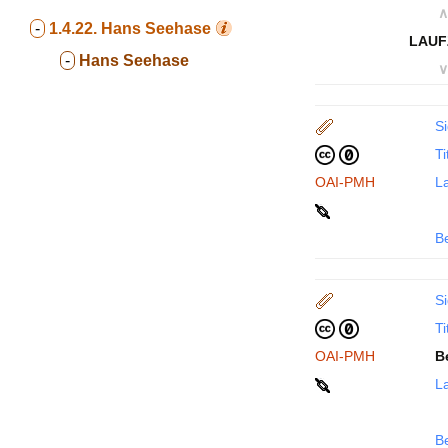
∧
-
1.4.22.
Hans Seehase
LAUF
-
Hans Seehase
∨
Si
Ti
OAI-PMH
La
B
Si
Ti
OAI-PMH
B
La
B