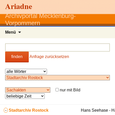
Ariadne
Archivportal Mecklenburg-
Vorpommern
Zum
Menü
Inhalt
springen
finden
Anfrage zurücksetzen
nur mit Bild
-
Stadtarchiv Rostock
Hans Seehase - 