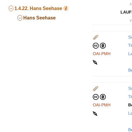
∧
-
1.4.22.
Hans Seehase
LAUF
-
Hans Seehase
∨
Si
Ti
OAI-PMH
La
B
Si
Ti
OAI-PMH
B
La
B