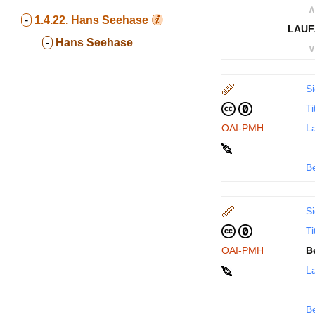
∧
-
1.4.22.
Hans Seehase
LAUF
-
Hans Seehase
∨
Si
Ti
OAI-PMH
La
B
Si
Ti
OAI-PMH
B
La
B