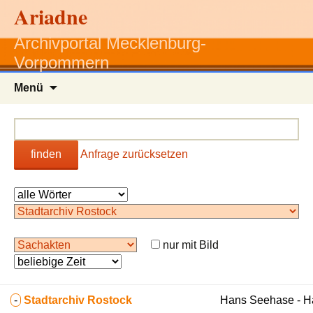
Ariadne
Archivportal Mecklenburg-
Vorpommern
Zum
Menü
Inhalt
springen
finden
Anfrage zurücksetzen
nur mit Bild
-
Stadtarchiv Rostock
Hans Seehase - 