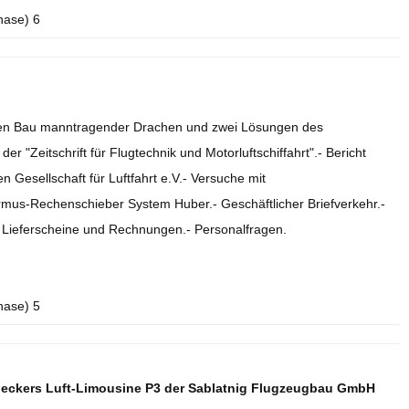
hase) 6
r den Bau manntragender Drachen und zwei Lösungen des
r "Zeitschrift für Flugtechnik und Motorluftschiffahrt".- Bericht
 Gesellschaft für Luftfahrt e.V.- Versuche mit
rmus-Rechenschieber System Huber.- Geschäftlicher Briefverkehr.-
.- Lieferscheine und Rechnungen.- Personalfragen.
hase) 5
deckers Luft-Limousine P3 der Sablatnig Flugzeugbau GmbH