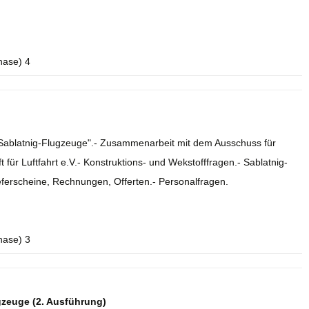
hase) 4
e Sablatnig-Flugzeuge".- Zusammenarbeit mit dem Ausschuss für
 für Luftfahrt e.V.- Konstruktions- und Wekstofffragen.- Sablatnig-
eferscheine, Rechnungen, Offerten.- Personalfragen.
hase) 3
gzeuge (2. Ausführung)