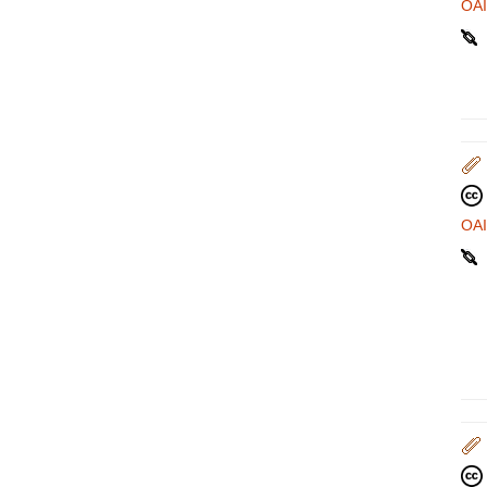
OA
OA