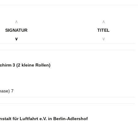
∧
∧
SIGNATUR
TITEL
∨
∨
schirm 3
(2 kleine Rollen)
hase) 7
talt für Luftfahrt e.V. in Berlin-Adlershof