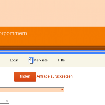
Vorpommern
Login
Merkliste
Hilfe
finden
Anfrage zurücksetzen