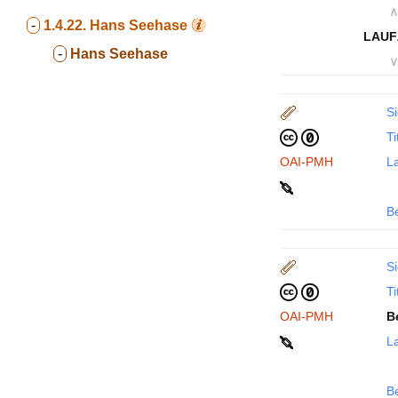
∧
-
1.4.22.
Hans Seehase
LAUF
-
Hans Seehase
∨
Si
Ti
OAI-PMH
La
B
Si
Ti
OAI-PMH
B
La
B