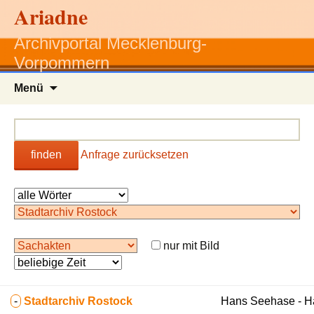
Ariadne
Archivportal Mecklenburg-
Vorpommern
Zum
Menü
Inhalt
springen
finden
Anfrage zurücksetzen
nur mit Bild
-
Stadtarchiv Rostock
Hans Seehase - 