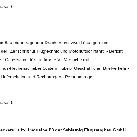
hase) 6
r den Bau manntragender Drachen und zwei Lösungen des
r "Zeitschrift für Flugtechnik und Motorluftschiffahrt".- Bericht
 Gesellschaft für Luftfahrt e.V.- Versuche mit
rmus-Rechenschieber System Huber.- Geschäftlicher Briefverkehr.-
.- Lieferscheine und Rechnungen.- Personalfragen.
hase) 5
deckers Luft-Limousine P3 der Sablatnig Flugzeugbau GmbH