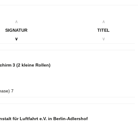
∧
∧
SIGNATUR
TITEL
∨
∨
schirm 3
(2 kleine Rollen)
hase) 7
talt für Luftfahrt e.V. in Berlin-Adlershof