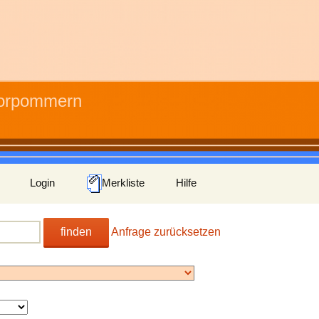
Vorpommern
Login
Merkliste
Hilfe
finden
Anfrage zurücksetzen