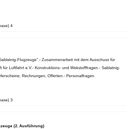
hase) 4
e Sablatnig-Flugzeuge".- Zusammenarbeit mit dem Ausschuss für
 für Luftfahrt e.V.- Konstruktions- und Wekstofffragen.- Sablatnig-
eferscheine, Rechnungen, Offerten.- Personalfragen.
hase) 3
gzeuge (2. Ausführung)