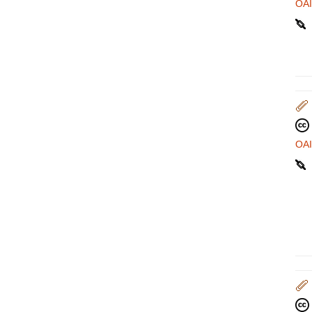
OA
OA