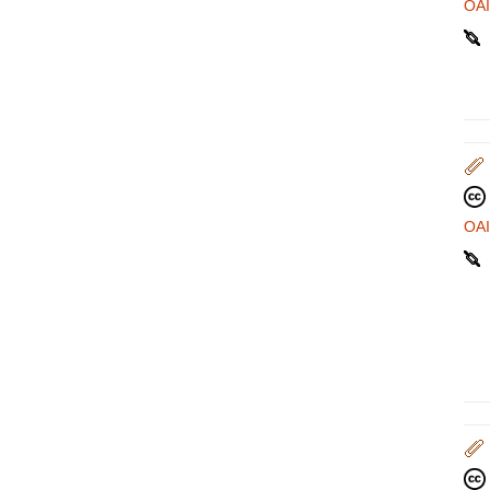
OA
OA