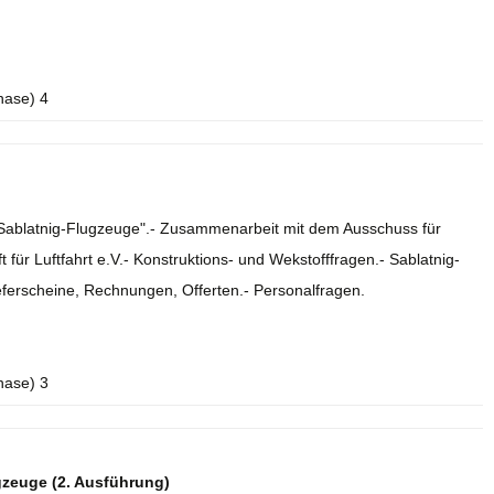
hase) 4
e Sablatnig-Flugzeuge".- Zusammenarbeit mit dem Ausschuss für
 für Luftfahrt e.V.- Konstruktions- und Wekstofffragen.- Sablatnig-
eferscheine, Rechnungen, Offerten.- Personalfragen.
hase) 3
gzeuge (2. Ausführung)