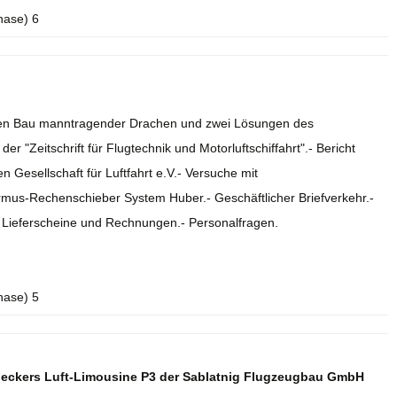
hase) 6
r den Bau manntragender Drachen und zwei Lösungen des
r "Zeitschrift für Flugtechnik und Motorluftschiffahrt".- Bericht
 Gesellschaft für Luftfahrt e.V.- Versuche mit
rmus-Rechenschieber System Huber.- Geschäftlicher Briefverkehr.-
.- Lieferscheine und Rechnungen.- Personalfragen.
hase) 5
deckers Luft-Limousine P3 der Sablatnig Flugzeugbau GmbH