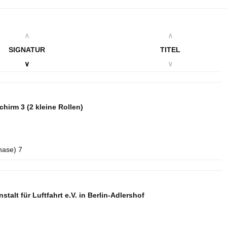
∧
∧
SIGNATUR
TITEL
∨
∨
schirm 3
(2 kleine Rollen)
hase) 7
talt für Luftfahrt e.V. in Berlin-Adlershof