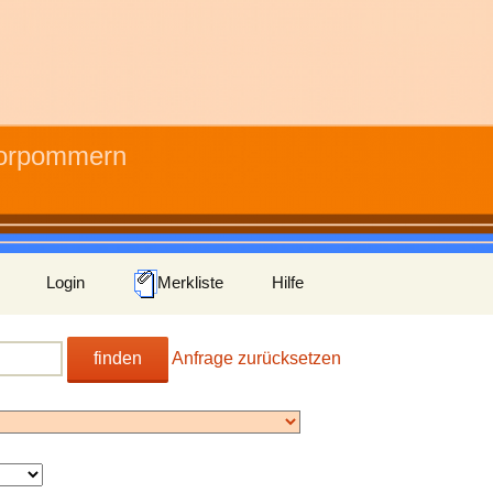
Vorpommern
Login
Merkliste
Hilfe
finden
Anfrage zurücksetzen