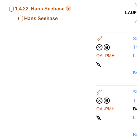
∧
-
1.4.22.
Hans Seehase
LAUF
-
Hans Seehase
∨
Si
Ti
OAI-PMH
La
B
Si
Ti
OAI-PMH
B
La
B