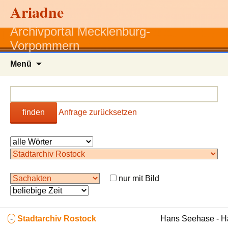
Ariadne
Archivportal Mecklenburg-
Vorpommern
Zum
Menü
Inhalt
springen
finden
Anfrage zurücksetzen
nur mit Bild
-
Stadtarchiv Rostock
Hans Seehase - 