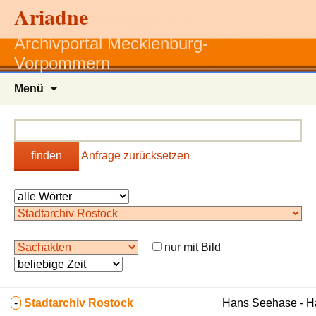
Ariadne
Archivportal Mecklenburg-
Vorpommern
Zum
Menü
Inhalt
springen
finden
Anfrage zurücksetzen
nur mit Bild
-
Stadtarchiv Rostock
Hans Seehase - 