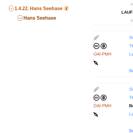
∧
-
1.4.22.
Hans Seehase
LAUF
-
Hans Seehase
∨
Si
Ti
OAI-PMH
La
B
Si
Ti
OAI-PMH
B
La
B