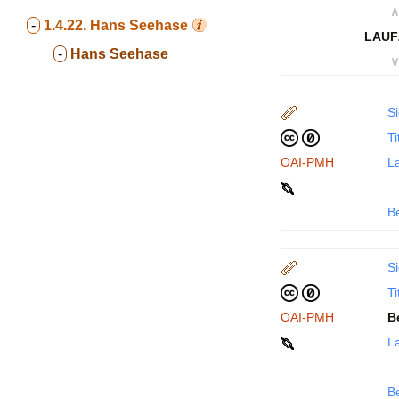
∧
-
1.4.22.
Hans Seehase
LAUF
-
Hans Seehase
∨
Si
Ti
OAI-PMH
La
B
Si
Ti
OAI-PMH
B
La
B