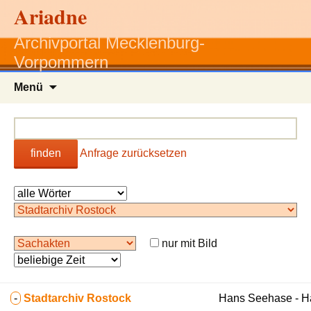
Ariadne
Archivportal Mecklenburg-
Vorpommern
Zum
Menü
Inhalt
springen
finden
Anfrage zurücksetzen
nur mit Bild
-
Stadtarchiv Rostock
Hans Seehase - 