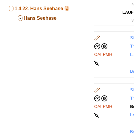
∧
-
1.4.22.
Hans Seehase
LAUF
-
Hans Seehase
∨
Si
Ti
OAI-PMH
La
B
Si
Ti
OAI-PMH
B
La
B