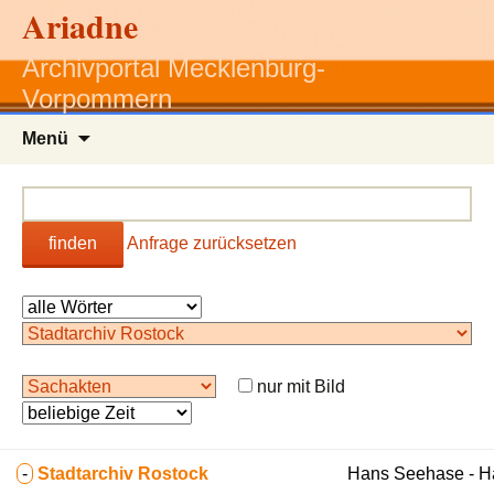
Ariadne
Archivportal Mecklenburg-
Vorpommern
Zum
Menü
Inhalt
springen
finden
Anfrage zurücksetzen
nur mit Bild
-
Stadtarchiv Rostock
Hans Seehase - 