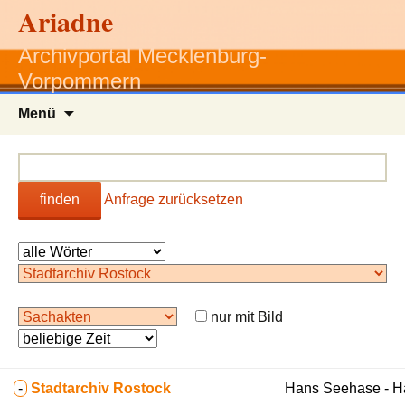
Ariadne
Archivportal Mecklenburg-
Vorpommern
Zum
Menü
Inhalt
springen
finden
Anfrage zurücksetzen
nur mit Bild
-
Stadtarchiv Rostock
Hans Seehase - 