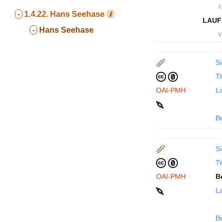
∧
-
1.4.22.
Hans Seehase
LAUF
-
Hans Seehase
∨
Si
Ti
OAI-PMH
La
B
Si
Ti
OAI-PMH
B
La
B