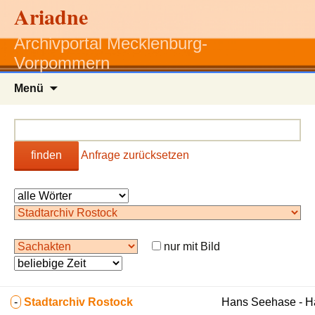
Ariadne
Archivportal Mecklenburg-
Vorpommern
Zum
Menü
Inhalt
springen
finden
Anfrage zurücksetzen
nur mit Bild
-
Stadtarchiv Rostock
Hans Seehase - 