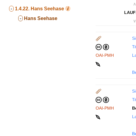
∧
-
1.4.22.
Hans Seehase
LAUF
-
Hans Seehase
∨
Si
Ti
OAI-PMH
La
B
Si
Ti
OAI-PMH
B
La
B