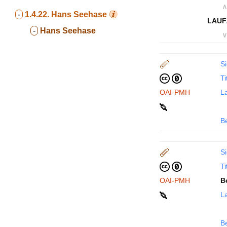
∧
-
1.4.22.
Hans Seehase
LAUF
-
Hans Seehase
∨
Si
Ti
OAI-PMH
La
B
Si
Ti
OAI-PMH
B
La
B