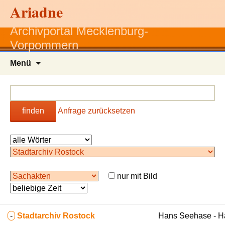
Ariadne
Archivportal Mecklenburg-
Vorpommern
Zum
Menü
Inhalt
springen
finden
Anfrage zurücksetzen
nur mit Bild
-
Stadtarchiv Rostock
Hans Seehase - 