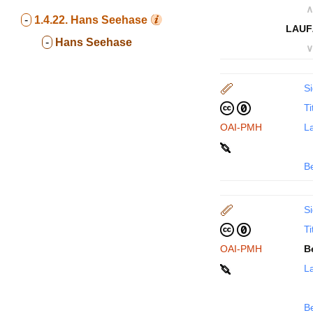
∧
-
1.4.22.
Hans Seehase
LAUF
-
Hans Seehase
∨
Si
Ti
OAI-PMH
La
B
Si
Ti
OAI-PMH
B
La
B