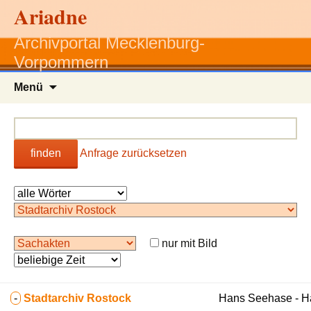
Ariadne
Archivportal Mecklenburg-
Vorpommern
Zum
Menü
Inhalt
springen
finden
Anfrage zurücksetzen
nur mit Bild
-
Stadtarchiv Rostock
Hans Seehase - 