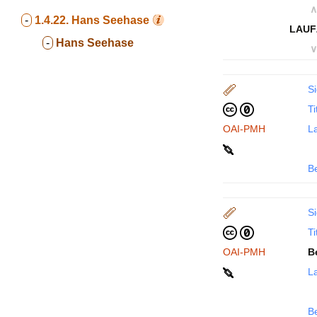
∧
-
1.4.22.
Hans Seehase
LAUF
-
Hans Seehase
∨
Si
Ti
OAI-PMH
La
B
Si
Ti
OAI-PMH
B
La
B