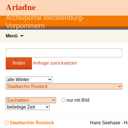
Ariadne
Archivportal Mecklenburg-
Vorpommern
Zum
Menü
Inhalt
springen
finden
Anfrage zurücksetzen
nur mit Bild
-
Stadtarchiv Rostock
Hans Seehase - 